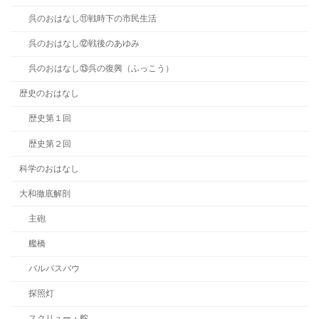
呉のおはなし⑪戦時下の市民生活
呉のおはなし⑫戦後のあゆみ
呉のおはなし⑬呉の復興（ふっこう）
歴史のおはなし
歴史第１回
歴史第２回
科学のおはなし
大和徹底解剖
主砲
艦橋
バルバスバウ
探照灯
スクリュー・舵