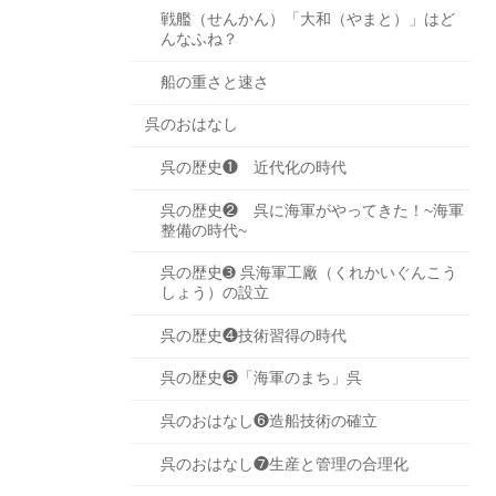
戦艦（せんかん）「大和（やまと）」はど
んなふね？
船の重さと速さ
呉のおはなし
呉の歴史❶ 近代化の時代
呉の歴史❷ 呉に海軍がやってきた！~海軍
整備の時代~
呉の歴史➌ 呉海軍工廠（くれかいぐんこう
しょう）の設立
呉の歴史❹技術習得の時代
呉の歴史❺「海軍のまち」呉
呉のおはなし❻造船技術の確立
呉のおはなし❼生産と管理の合理化