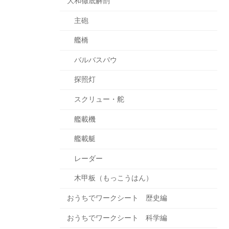
大和徹底解剖
主砲
艦橋
バルバスバウ
探照灯
スクリュー・舵
艦載機
艦載艇
レーダー
木甲板（もっこうはん）
おうちでワークシート 歴史編
おうちでワークシート 科学編