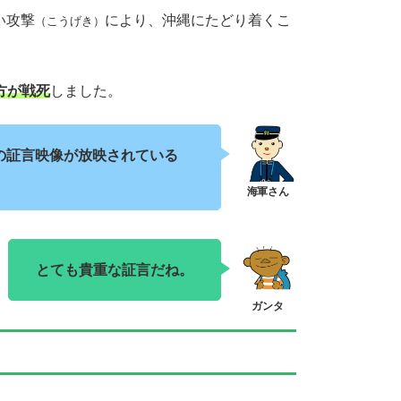
い攻撃
により、沖縄にたどり着くこ
（こうげき）
方が戦死
しました。
の証言映像が放映されている
とても貴重な証言だね。