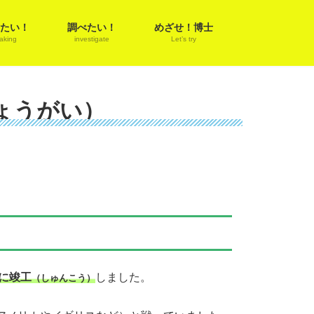
たい！
調べたい！
めざせ！博士
aking
investigate
Let’s try
ょうがい）
日に竣工
しました。
（しゅんこう）