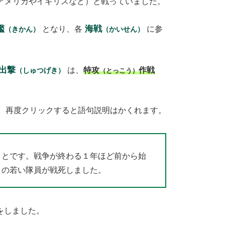
アメリカやイギリスなど）と戦っていました。
艦
海戦
となり、各
に参
（きかん）
（かいせん）
出撃
は、
特攻
作戦
（しゅつげき）
（とっこう）
。再度クリックすると語句説明はかくれます。
ことです。戦争が終わる１年ほど前から始
くの若い隊員が戦死しました。
をしました。