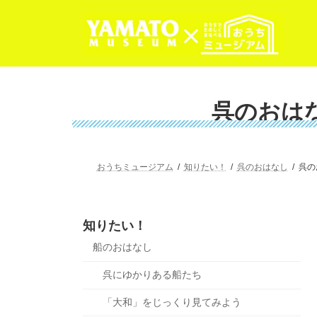
コ
ナ
ン
ビ
テ
ゲ
ン
ー
ツ
シ
へ
ョ
ス
ン
呉のおは
キ
に
ッ
移
プ
動
おうちミュージアム
知りたい！
呉のおはなし
呉の
知りたい！
船のおはなし
呉にゆかりある船たち
「大和」をじっくり見てみよう