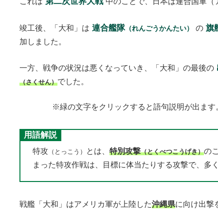
第二次世界大戦
これは
中のことで、日本は連合国軍（
連合艦隊
旗
竣工後、「大和」は
の
（れんごうかんたい）
加しました。
一方、戦争の状況は悪くなっていき、「大和」の最後の
でした。
（さくせん）
※緑の文字をクリックすると語句説明が出ます
用語解説
特攻
とは、
特別攻撃
の
（とっこう）
（とくべつこうげき）
まった特攻作戦は、目標に体当たりする攻撃で、多
戦艦「大和」はアメリカ軍が上陸した
沖縄県
に向け出撃