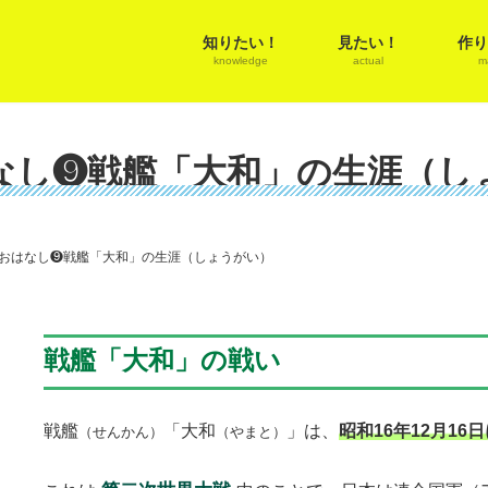
知りたい！
見たい！
作り
knowledge
actual
m
なし❾戦艦「大和」の生涯（し
おはなし❾戦艦「大和」の生涯（しょうがい）
戦艦「大和」の戦い
戦艦
「大和
」は、
昭和16年12月16
（せんかん）
（やまと）