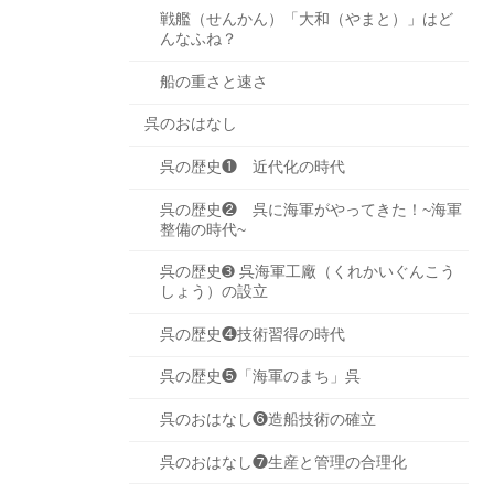
戦艦（せんかん）「大和（やまと）」はど
んなふね？
船の重さと速さ
呉のおはなし
呉の歴史❶ 近代化の時代
呉の歴史❷ 呉に海軍がやってきた！~海軍
整備の時代~
呉の歴史➌ 呉海軍工廠（くれかいぐんこう
しょう）の設立
呉の歴史❹技術習得の時代
呉の歴史❺「海軍のまち」呉
呉のおはなし❻造船技術の確立
呉のおはなし❼生産と管理の合理化