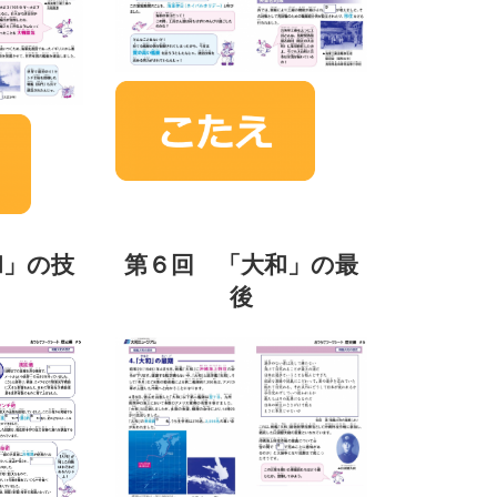
和」の技
第６回 「大和」の最
後