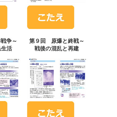
洋戦争～
第９回 原爆と終戦～
民生活
戦後の混乱と再建