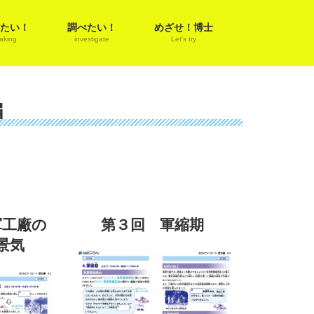
たい！
調べたい！
めざせ！博士
aking
investigate
Let’s try
編
軍工廠の
第３回 軍縮期
景気