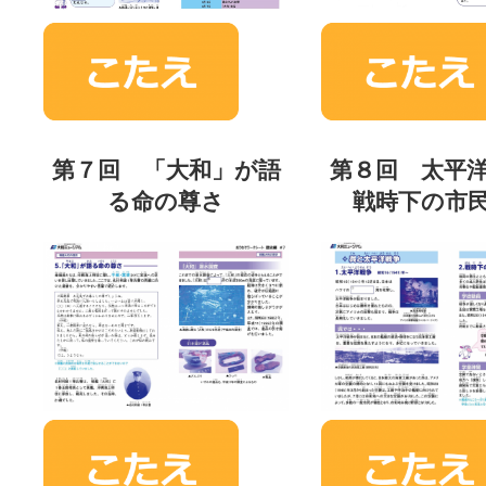
第７回 「大和」が語
第８回 太平
る命の尊さ
戦時下の市