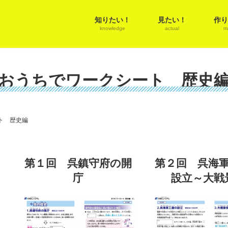
知りたい！
見たい！
作り
knowledge
actual
m
おうちでワークシート 歴史
ト 歴史編
第１回 呉鎮守府の開
第２回 呉海
庁
設立～大戦