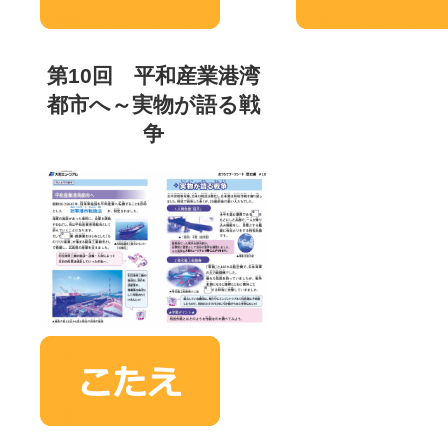
第10回 平和産業港湾
都市へ～実物が語る戦
争