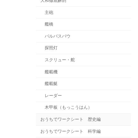
大和徹底解剖
主砲
艦橋
バルバスバウ
探照灯
スクリュー・舵
艦載機
艦載艇
レーダー
木甲板（もっこうはん）
おうちでワークシート 歴史編
おうちでワークシート 科学編