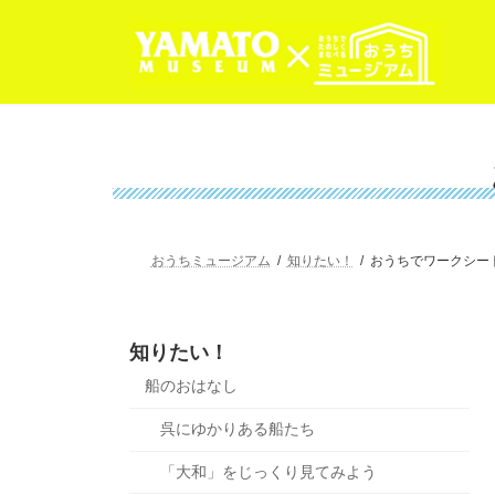
コ
ナ
ン
ビ
テ
ゲ
ン
ー
ツ
シ
へ
ョ
ス
ン
キ
に
ッ
移
プ
動
おうちミュージアム
知りたい！
おうちでワークシー
知りたい！
船のおはなし
呉にゆかりある船たち
「大和」をじっくり見てみよう