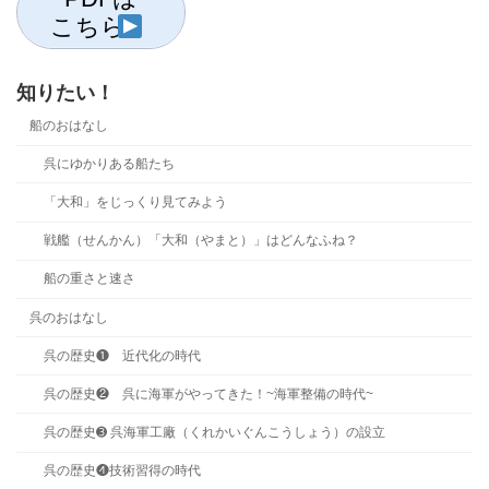
こちら
知りたい！
船のおはなし
呉にゆかりある船たち
「大和」をじっくり見てみよう
戦艦（せんかん）「大和（やまと）」はどんなふね？
船の重さと速さ
呉のおはなし
呉の歴史❶ 近代化の時代
呉の歴史❷ 呉に海軍がやってきた！~海軍整備の時代~
呉の歴史➌ 呉海軍工廠（くれかいぐんこうしょう）の設立
呉の歴史❹技術習得の時代