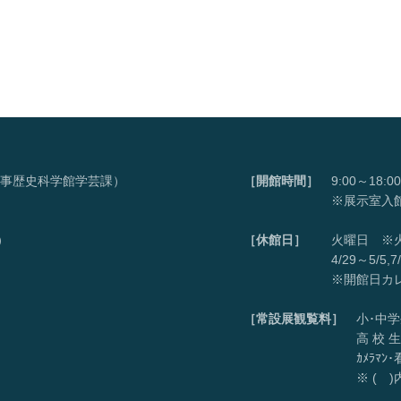
呉市海事歴史科学館学芸課）
［開館時間］
9:00～18:00
※展示室入館は17
）
［休館日］
火曜日 ※火
4/29～5/5,7/21～8
※開館日カレンダ
［常設展観覧料］
小･中学生
高 校 生・・・・・
ｶﾒﾗﾏﾝ･看護師・・
※ ( )内は団体