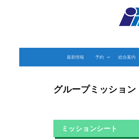
コ
ン
テ
ン
ツ
へ
ス
最新情報
予約
総合案内
キ
ッ
プ
グループミッション
ミッションシート