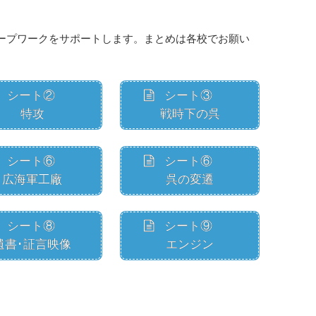
ープワークをサポートします。まとめは各校でお願い
シート②
シート③
特攻
戦時下の呉
シート⑥
シート⑥
広海軍工廠
呉の変遷
シート⑧
シート⑨
遺書･証言映像
エンジン