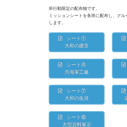
班行動限定の配布物です。
ミッションシートを各班に配布し、グル
します。
シート①
大和の建造
シート④
呉海軍工廠
シート⑦
大和の生涯
シート⑩
大型資料展示